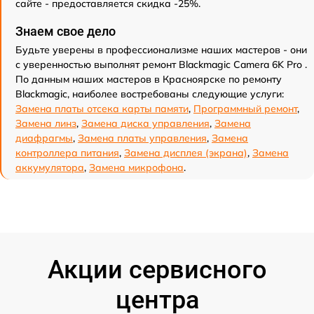
сайте - предоставляется скидка -25%.
Знаем свое дело
Будьте уверены в профессионализме наших мастеров - они
с уверенностью выполнят ремонт Blackmagic Camera 6K Pro .
По данным наших мастеров в Красноярске по ремонту
Blackmagic, наиболее востребованы следующие услуги:
Замена платы отсека карты памяти
,
Программный ремонт
,
Замена линз
,
Замена диска управления
,
Замена
диафрагмы
,
Замена платы управления
,
Замена
контроллера питания
,
Замена дисплея (экрана)
,
Замена
аккумулятора
,
Замена микрофона
.
Акции сервисного
центра