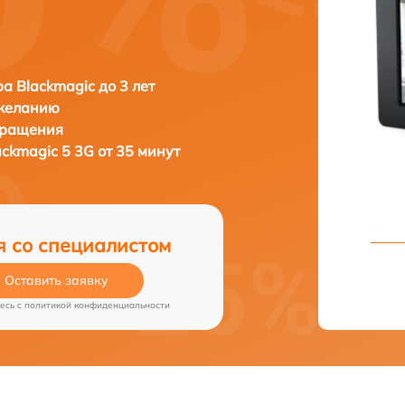
а Blackmagic до 3 лет
 желанию
бращения
ackmagic 5 3G от 35 минут
я со специалистом
Оставить заявку
есь c
политикой конфиденциальности